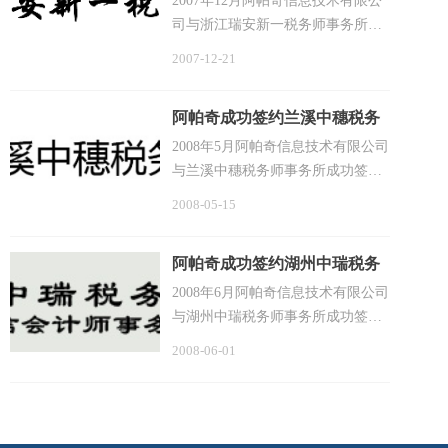
2007年12月阿帕奇信息技术有限公
司与浙江瑞安新一税务师事务所成
功签约，这是阿帕奇软件继浙江众
2007-12-21
泰成功运行之后又一次成功的合
作。 阿帕奇公司与浙江众泰的合
阿帕奇成功签约兰溪中穗税务
作为其实现中国事务所行业信息化
师事务所
建
2008年5月阿帕奇信息技术有限公司
与兰溪中穗税务师事务所成功签
约，这是阿帕奇软件继浙江众泰、
2008-05-15
瑞安新一成功运行之后又一次成功
的合作。 兰溪中穗税务师事务所
阿帕奇成功签约湖州中瑞税务
有限责任公司于2000年3月份成立，
师事务所
是经国家税务总局批准创
2008年6月阿帕奇信息技术有限公司
与湖州中瑞税务师事务所成功签
约，这是阿帕奇软件继浙江众泰、
2008-06-01
瑞安新一、兰溪中穗成功运行之后
又一次成功的合作。 湖州中瑞税
务师事务所是经国家税务总局注册
税