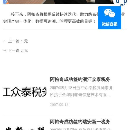
接下来，阿帕奇将根据反馈快速迭代，助力纺布外贸及生产行业
实现产销一体化、数据可追溯、管理更高效的目标！
上一篇：
无
ꂃ
下一篇：
无
ꁹ
阿帕奇成功签约浙江众泰税务
师事务所
2007年9月18日浙江众泰税务师事务
所携手金华阿帕奇信息技术有限公
司，成功引入阿帕奇信息技术有限
2007-09-18
公司的事务所行业全面解决方案。
阿帕奇公司基于对事务所行业多年
阿帕奇成功签约瑞安新一税务
的IT服务，组织软件开发团队成功
师事务所
研发完成税务师·会计师事务所业务